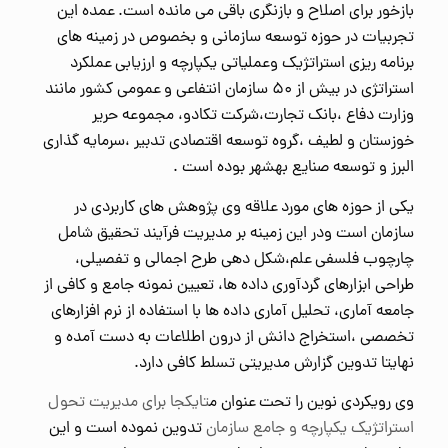
بازخور برای اصلاح و بازنگری باقی می مانده است. عمده این
تجربیات در حوزه توسعه سازمانی و بخصوص در زمینه های
برنامه ریزی استراتژیک وعملیاتی یکپارچه و ارزیابی عملکرد
استراتژی در بیش از ۵۰ سازمان انتفاعی و عمومی کشور مانند
وزارت دفاع ،بانک تجارت،شرکت تکادو، مجموعه حریر
خوزستان و لطیف ،گروه توسعه اقتصادی تدبیر ،سرمایه گذاری
البرز و توسعه صنایع بهشهر بوده است .
یکی از حوزه های مورد علاقه وی پژوهش های کاربردی در
سازمان است ودر این زمینه بر مدیریت فرآیند تحقیق شامل
چارچوب فلسفی علم،شکل دهی طرح اجمالی و تفصیلی،
طراحی ابزارهای گردآوری داده ها، تعیین نمونه جامع و کافی از
جامعه آماری، تحلیل آماری داده ها با استفاده از نرم افزارهای
تخصصی ،استخراج دانش از درون اطلاعات به دست آمده و
نهایتا تدوین گزارش مدیریتی تسلط کافی دارد.
وی رویکردی نوین را تحت عنوان م
تایکجا برای مدیریت تحول
استراتژیک یکپارچه و جامع سازمان
تدوین نموده است و این