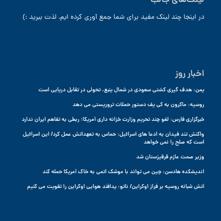
لینک‌های جالب
در اینجا چند لینک مفید برای شما جمع آوری کرده ایم. لذت ببرید :)
اخبار روز
یمن: هدف گیری کشتی سعودی در شمال ینبع، تحولی در تقابل دریایی است
روسیه: ماکرون به کی یف دستور حملات تروریستی می دهد
خبرگزاری فارس: لغو چند تحریم وزارت خزانه داری آمریکا؛ ربطی به تفاهم ایران ندارد
واکنش تند فیدان به ادعا های اسرائیل: حماس به تعهداتش عمل کرد/ این اسرائیل
است که صلح را نمی خواهد
وزیر صمت عازم قرقیزستان شد
اندیشکده هادسن: چین می تواند با موشک اتمی به خاک آمریکا حمله کند
آتش شبانه روسیه بر فراز اوکراین/ ناتو: پدافند هوایی اوکراین را تقویت می کنیم