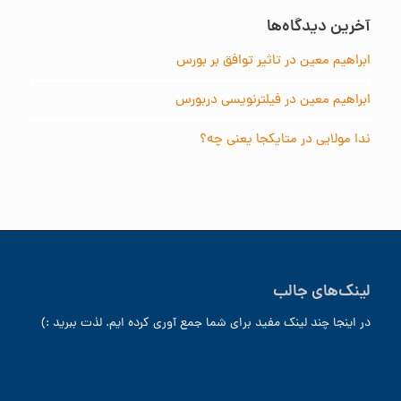
آخرین دیدگاه‌ها
ابراهیم معین
در
تاثیر توافق بر بورس
ابراهیم معین
در
فیلترنویسی دربورس
ندا مولایی
در
متایکجا یعنی چه؟
لینک‌های جالب
در اینجا چند لینک مفید برای شما جمع آوری کرده ایم. لذت ببرید :)