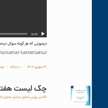
00:00
درصورتی که هر گونه سوال درخص
8%b1%d9%87-%d9%85%d8%a7/
/
/
۳۱ شهریور ۱۴۰۲
۰ دیدگاه‌
توس
چک لیست هفته آخ
آکادمی بورس
,
تحلیل بنیادی
,
تحلیل تکن