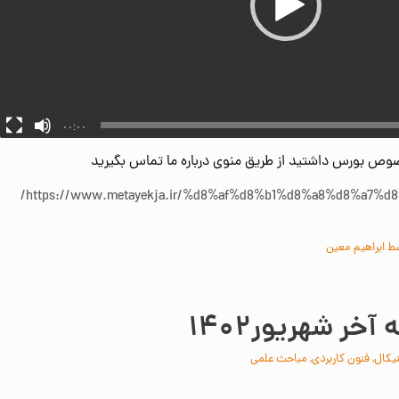
۰۰:۰۰
وص بورس داشتید از طریق منوی درباره ما تماس بگیرید
https://www.metayekja.ir/%d8%af%d8%b1%d8%a8%d8%a7%d
ط
ابراهیم معین
ر شهریور۱۴۰۲
یکال
,
فنون کاربردی
,
مباحث علمی