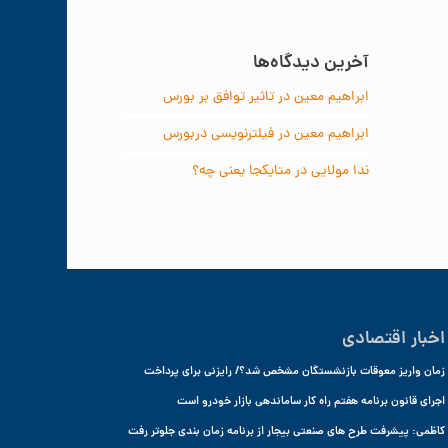
آخرین دیدگاه‌ها
ابراهیم معین
در
تاثیر توافق بر بورس
ابراهیم معین
در
فیلترنویسی دربورس
ندا مولایی
در
متایکجا یعنی چه؟
اخبار اقتصادی
زمان واریز معوقات بازنشستگان مشخص شد؟/ رایزنی برای پرداخت
اجرای قانون برنامه هفتم راه کار ساماندهی بازار خودرو است
کاظمی: پیشرفت طرح های صنعتی بیجار از برنامه زمان بندی جلوتر رفت