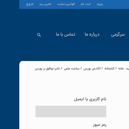
ورود
ثبت نام
قوانین سایت
تغییر رمز
خروج
سرگرمی
درباره ما
تماس با ما
د:
خانه
/
کتابخانه
/
آکادمی بورس
/
مباحث علمی
/
تاثیر توافق بر بورس
نام کاربری یا ایمیل
رمز عبور