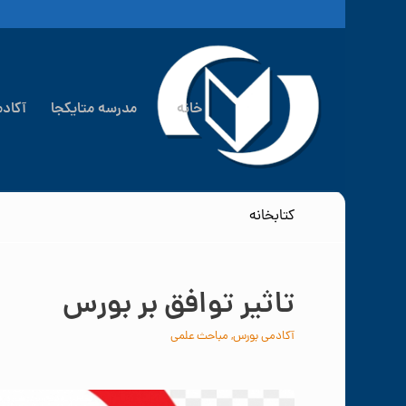
خانه
مدرسه متایکجا
آکاد
کتابخانه
تاثیر توافق بر بورس
آکادمی بورس
,
مباحث علمی