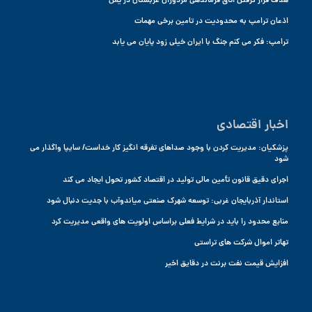
هدف قرار گرفتن اتاق فرماندهی مزدوران عربستان در یمن
اذعان ترامپ به محدودیت در تامین برخی مهمات
ترامپ: فکر می کنم جنگ با ایران خیلی زود پایان می یابد
اخبار اقتصادی
پزشکیان: مدیریت کردن با وجود صداهای تفرقه انگیز کار خداست/ سایپا واگذار می
شود
اجرای دقیق قانون تأمین مالی تولید در اقتصاد کشور تحول ایجاد می کند
استاندار آذربایجان غربی: توسعه شهرک صنعتی میاندوآب با جدیت دنبال شود
منابع محدود را باید در شرایط فعلی براساس اولویت های واقعی مدیریت کرد
تهاتر اموال شرکت های تراستی
افزایش قیمت نفت برنت در دقایق اخیر