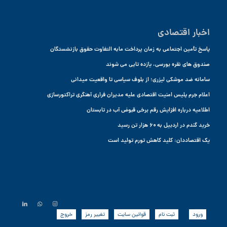
اخبار اقتصادی
پاسخ تأمین اجتماعی به زمان پرداخت مابه التفاوت حقوق بازنشستگان
صندوق های نقره بورسی، یازده تایی می شوند
سامانه ضد موشکی لیزری؛ از بلوف سیاسی تا واقعیت میدانی
اعلام جرم پلیس امنیت اقتصادی علیه مدیران فراری آهنگری تراکتورسازی
اطلاعیه درباره افزایش رقم برخی قبوض آب در تابستان
خرید گندم در اردبیل به ۶۰ هزار تن رسید
یک اقتصاددان: کلید کاهش تورم تولید است
ورود
ثبت نام
قوانین سایت
تغییر رمز
خروج