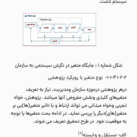
سیستم گشت.
شکل شماره ۱ : جایگاه متغیر در نگرش سیستمی به سازمان
۱-۱-۴۱-۲-۲- نوع متغیر با رویکرد پژوهشی
درهر پژوهشی درحوزه سازمان ومدیریت، نیاز به تعریف
متغیرهای کلیدی ونقش مفروض آنها میباشد. پژوهش، خواه
تجربی وخواه میدانی می تواند ارتباط و یا تاثیر متغیر(ها)یی بر
متغیر(های)دیگر را بررسی نماید. در ادامه بحث متغیرها با توجه
به موقعیت خود در طرح تحقیق تعریف می شوند.
[۹]
الف- مستقل و وابسته