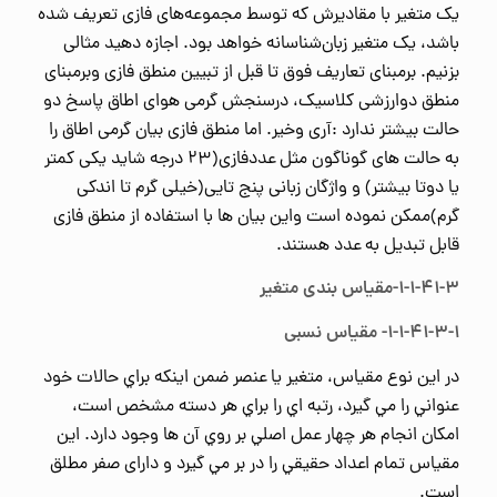
یک متغیر با مقادیرش که توسط مجموعه‌های فازی تعریف شده
باشد، یک متغیر زبان‌شناسانه خواهد بود. اجازه دهید مثالی
بزنیم. برمبنای تعاریف فوق تا قبل از تبیین منطق فازی وبرمبنای
منطق دوارزشی کلاسیک، درسنجش گرمی هوای اطاق پاسخ دو
حالت بیشتر ندارد :آری وخیر. اما منطق فازی بیان گرمی اطاق را
به حالت های گوناگون مثل عددفازی(۲۳ درجه شاید یکی کمتر
یا دوتا بیشتر) و واژگان زبانی پنج تایی(خیلی گرم تا اندکی
گرم)ممکن نموده است واین بیان ها با استفاده از منطق فازی
قابل تبدیل به عدد هستند.
۱-۱-۴۱-۳-مقیاس بندی متغیر
۱-۱-۴۱-۳-۱- مقیاس نسبی
در اين نوع مقياس، متغير يا عنصر ضمن اينكه براي حالات خود
عنواني را مي گيرد، رتبه اي را براي هر دسته مشخص است،
امكان انجام هر چهار عمل اصلي بر روي آن ها وجود دارد. اين
مقياس تمام اعداد حقيقي را در بر مي گيرد و دارای صفر مطلق
است.