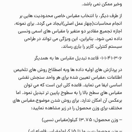
وخیر ممکن نمی باشد.
از طرف دیگر، با انتخاب مقیاس خاصی محدودیت هایی بر
انجام محاسبات(چهار عمل اصلی)ایجاد می گردد. برای نمونه،
اجازه تجمیع مقادیر دو متغیر با مقیاس های اسمی ونسبی
داده نمی شود. بنابراین، این ویژگی می تواند در طراحی
سیستم کنترلی، کاربر را یاری رساند.
۱-۱-۴۱-۳-۶- قاعده تبديل مقياس ها به همديگر
در پردازش های اولیه داده ها وبه اصطلاح روش های تلخیص
اطلاعات ،مقیاس تعیین شده برای هر واحد سنجش نقشی
اساسی ایفا می نماید. قاعده کلی این است که مي توان
مقياس هاي سطح بالا را به سطوح پايين تر تبديل نمود. اما
برعکس آن امکان ندارد. برای روش شدن موضوع،مقیاس های
مختلف برای وزن محصول را در زیر مشاهده نمایید:
– وزن محصول: ۱۳.۷۵ کیلو(مقیاس نسبی)
– وزن محصول:بین ۱۰ تا ۱۵ کیلو(مقیاس فاصله ای)