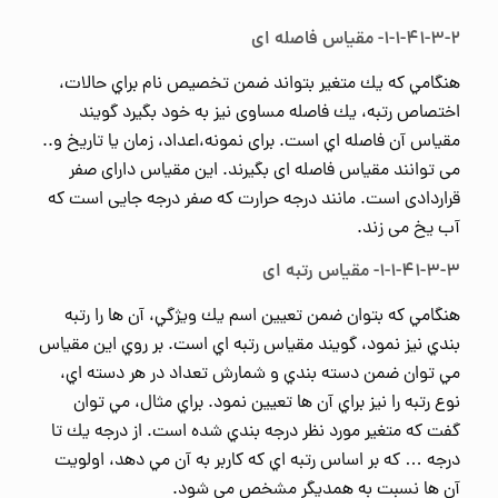
۱-۱-۴۱-۳-۲- مقیاس فاصله ای
هنگامي كه يك متغیر بتواند ضمن تخصیص نام براي حالات،
اختصاص رتبه، يك فاصله مساوی نيز به خود بگيرد گويند
مقياس آن فاصله اي است. برای نمونه،اعداد، زمان يا تاريخ و..
می توانند مقیاس فاصله ای بگیرند. این مقیاس دارای صفر
قراردادی است. مانند درجه حرارت که صفر درجه جایی است که
آب یخ می زند.
۱-۱-۴۱-۳-۳- مقیاس رتبه ای
هنگامي كه بتوان ضمن تعيين اسم يك ويژگي، آن ها را رتبه
بندي نيز نمود، گويند مقياس رتبه اي است. بر روي اين مقياس
مي توان ضمن دسته بندي و شمارش تعداد در هر دسته اي،
نوع رتبه را نيز براي آن ها تعيين نمود. براي مثال، مي توان
گفت كه متغیر مورد نظر درجه بندي شده است. از درجه يك تا
درجه … كه بر اساس رتبه اي كه كاربر به آن مي دهد، اولويت
آن ها نسبت به همديگر مشخص مي شود.