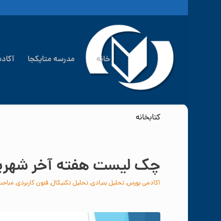
خانه
مدرسه متایکجا
آکاد
کتابخانه
چک لیست هفته آخر شهریور۰۲
آکادمی بورس
,
تحلیل بنیادی
,
تحلیل تکنیکال
,
فنون کاربردی
,
مباحث