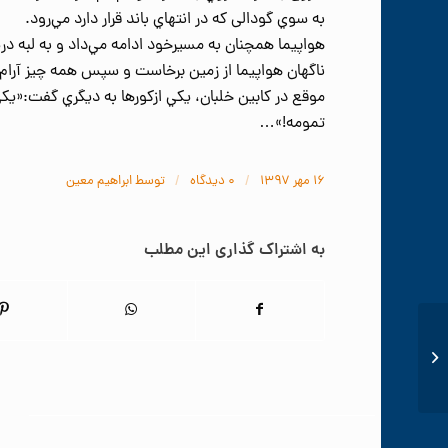
به سوي گودالی که در انتهاي باند قرار دارد مي‌رود.
هواپيما همچنان به مسيرخود ادامه مي‌داد و به لبه در
ناگهان هواپيما از زمين برخاست و سپس همه چيز آرام آ
موقع در کابين خلبان، يکي ازکورها به ديگري گفت:«يکي 
تمومه!»…
/
/
۱۶ مهر ۱۳۹۷
۰ دیدگاه‌
توسط
ابراهیم معین
به اشتراک گذاری این مطلب
تـفاوتهای مدیـریت در
آنـدولند و ایـندولند...