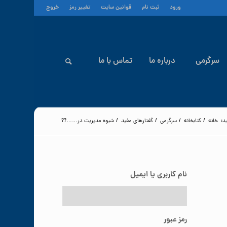
ورود
ثبت نام
قوانین سایت
تغییر رمز
خروج
سرگرمی
درباره ما
تماس با ما
د:
خانه
/
کتابخانه
/
سرگرمی
/
گفتارهای مفید
/
شيوه مديريت در……??
نام کاربری یا ایمیل
رمز عبور