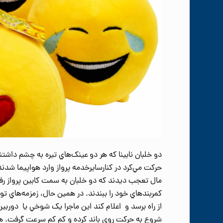
دو خلبان نابينا که هر دو عينک‌هاي تيره به چشم دا
حرکت مي‌کرد در کنارسايرخدمه پرواز وارد هواپيما شدند
مال تعجب دیدند که دو خلبان به سمت کابين پرواز رفت
کمربندهاي خود را ببندند. در همين حال، زمزمه‌هاي ت
از راه برسد و اعلام کند اين ماجرا يک شوخي يا دور
شروع به حرکت روي باند کرده و کم کم سرعت گرفت. هر