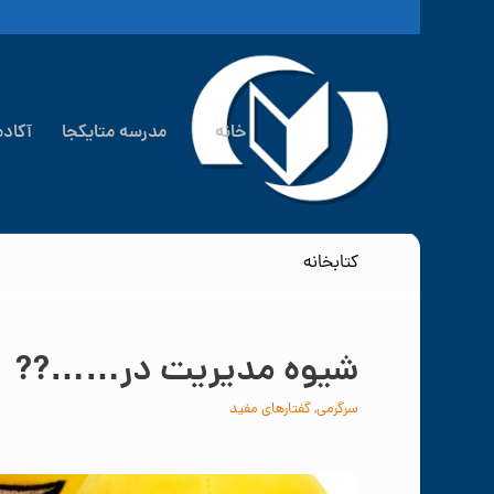
خانه
مدرسه متایکجا
آکاد
کتابخانه
شيوه مديريت در……??
سرگرمی
,
گفتارهای مفید