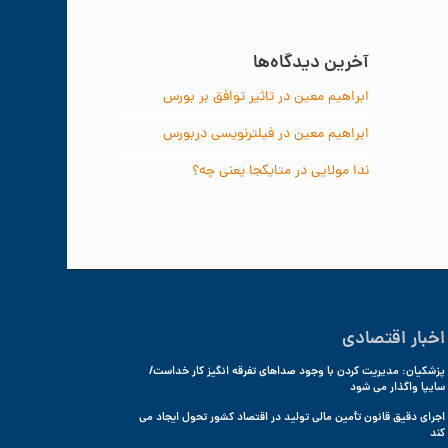
آخرین دیدگاه‌ها
ابراهیم معین
در
تاثیر توافق بر بورس
ابراهیم معین
در
فیلترنویسی دربورس
ندا مولایی
در
متایکجا یعنی چه؟
اخبار اقتصادی
پزشکیان: مدیریت کردن با وجود صداهای تفرقه انگیز کار خداست/
سایپا واگذار می شود
اجرای دقیق قانون تأمین مالی تولید در اقتصاد کشور تحول ایجاد می
کند