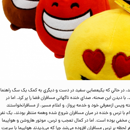
شتند، در حالي که يکيعصايي سفيد در دست و ديگري به کمک يک سگ راهنما
. با دیدن این صحنه، صداي خنده ناگهاني مسافران فضا را پر کرد. اما در
ه وپس ازمعرفي خود و خدمه پرواز، و اعلام مسير، از مسافرانخواستند
وام با ترس و خنده در ميان مسافران شروع شده وهمه منتظر بودند، يک نفر
بين مخفي بوده است. اما در کمال تعجب و ترس، موتور هاروشن و هواپيما
 لحظه بر ترس مسافران افزوده مي‌شد چرا که مي‌ديدند هواپيما با سرعت