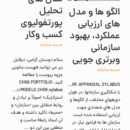
تحلیل
الگو ها و مدل
پورتفولیوی
های ارزیابی
کسب وکار
عملکرد، بهبود
سازمانی
مدرسه متایکجا
وبرتری جویی
سلام دوستان گرامی: درفایل
زیر می توانید فهرست عناوین
مدرسه متایکجا
جزوه پیوست را مطالعه
کنید. CH68.PORTFOLIO
TUSTAM.ORG.PERF.APPRAISAL.SYLABUS
MODELS.CH09.sylabus«تصميمات
با شكل‎گيري سازمانها، در طول
استراتژیک» اصولاً بر تبادل و
دوره‎هاي مختلف، از الگوها و
روابط متقابل بين «سازمان» و
مدل هاي متعددي جهت
«محيط» تاكيد داشته و هدف
ارزيابي استفاده شده است.
آن ايجاد رابطة مناسب و
سازمان ها به فراخور نياز، در
منطقي بين اين دو …