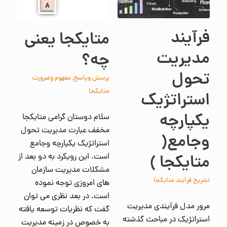
فرآیند
متایکجا یعنی
مدیریت
چه؟
تحول
پرسش وپاسخ
,
مفهوم وضرورت
متایکجا
استراتژیک
یکپارچه
سلام دوستان گرامی متایکجا
مخفف عبارت مدیریت تحول
وجامع(
استراتژیک یکپارچه وجامع
است. این رویکرد به دو بعد از
متایکجا )
مشکلات مدیریت سازمان
تشریح فرآیند متایکجا
های امروزی توجه نموده
است. در بعد نظری می توان
مرور مدل فرآیندی مدیریت
گفت که نظریات توسعه یافته
استراتژیک در مباحث گذشته
به خصوص در زمینه مدیریت