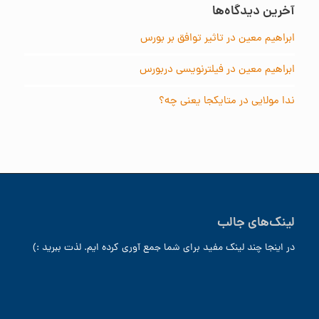
آخرین دیدگاه‌ها
ابراهیم معین
در
تاثیر توافق بر بورس
ابراهیم معین
در
فیلترنویسی دربورس
ندا مولایی
در
متایکجا یعنی چه؟
لینک‌های جالب
در اینجا چند لینک مفید برای شما جمع آوری کرده ایم. لذت ببرید :)