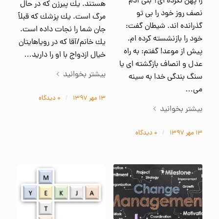
را پهن نکرده ای؟ بنی آدم
هستند. يك پيرزن كه در حال
نصف روز خود را بی تو
مرگ است. يك پزشك كه قبلاً
گذرانده اند. شیطان گفت:
جان شما را نجات داده است.
خود را بازنشسته کرده ام.
يك خانم/آقا كه در روياهايتان
پیش از موعد! گفتم: به راه
خيال ازدواج با او را داريد…
عدل و انصاف بازگشته ای یا
بیشتر بخوانید
سنگ بندگی خدا به سینه
می…
۱۳ مهر ۱۳۹۷
/
۰ دیدگاه‌
بیشتر بخوانید
۱۳ مهر ۱۳۹۷
/
۰ دیدگاه‌