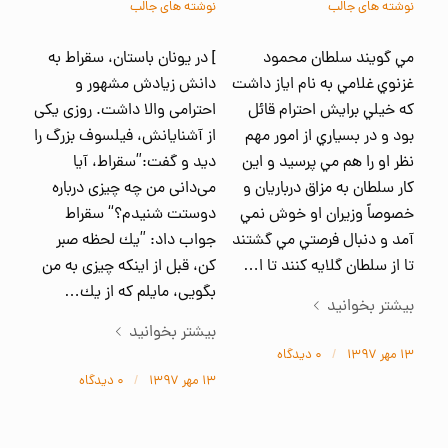
نوشته های جالب
نوشته های جالب
مي گويند سلطان محمود
] در يونان باستان، سقراط به
غزنوي غلامي به نام اياز داشت
دانش زيادش مشهور و
كه خيلي برايش احترام قائل
احترامی والا داشت. روزی يكی
بود و در بسياري از امور مهم
از آشنايانش، فيلسوف بزرگ را
نظر او را هم مي پرسيد و اين
ديد و گفت:”سقراط، آيا
كار سلطان به مزاق درباريان و
می‌دانی من چه چيزی درباره
خصوصاً وزيران او خوش نمي
دوستت شنيدم؟“ سقراط
آمد و دنبال فرصتي مي گشتند
جواب داد: ”يك لحظه صبر
تا از سلطان گلايه كنند تا ا…
كن، قبل از اينكه چيزی به من
بگويی، مايلم كه از يك…
بیشتر بخوانید
بیشتر بخوانید
۱۳ مهر ۱۳۹۷
/
۰ دیدگاه‌
۱۳ مهر ۱۳۹۷
/
۰ دیدگاه‌