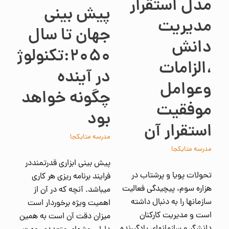
مدل استقرار
پیش بینی
مدیریت
جهان تا سال
دانش
۲۰۵۰:تکنولوژی
،الزامات
در آینده
وعوامل
چگونه خواهد
موفقیت
بود
استقرار آن
مدرسه متایکجا
مدرسه متایکجا
پیش بینی ابزاری قدرتمنددر
تحولات پویا و پرشتاب در
فرایند برنامه ریزی هر کاری
هزاره سوم، پیچیدگی فعالیت
میباشد. آنچه که در آن از
سازمانها را به دنبال داشته
اهمیت ویژه برخوردار است
است و مدیریت کارکنان
میزان دقت آن است به همین