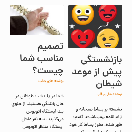
تصمیم
مناسب شما
بازنشستگی
چیست؟
پیش از موعد
شیطان
نوشته های جالب
نوشته های جالب
شما در يك شب طوفاني در
حال رانندگي هستيد. از جلوي
نشسته بر بساط صبحانه و
يك ايستگاه اتوبوس
آرام لقمه برمیداشت. گفتم:
مي‌گذريد. سه نفر داخل
ظهر شده، هنوز بساط کار خود
ايستگاه منتظر اتوبوس