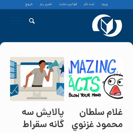
ورود
ثبت نام
قوانین سایت
تغییر رمز
خروج
غلام سلطان
پالایش سه
محمود غزنوي
گانه سقراط